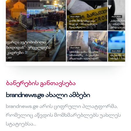
ბანერების განთავსება
brandnews.ge ახალი ამბები
brandnews.ge არის ციფრული პლატფორმა,
რომელიც აწვდის მომხმარებლებს უახლეს
სტატიებსა...