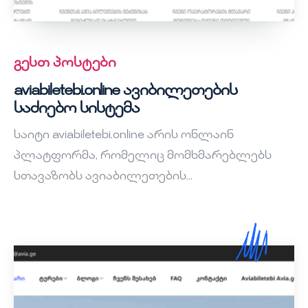
გესთ პოსტები
aviabiletebi.online ავიბილეთების
საძიებო სისტემა
საიტი aviabiletebi.online არის ონლაინ
პლატფორმა, რომელიც მომხმარებლებს
სთავაზობს ავიაბილეთების...