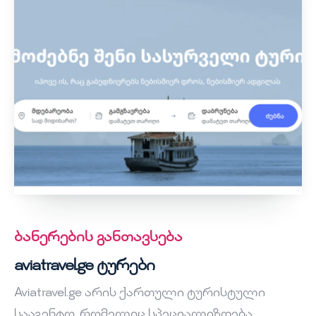
ბანერების განთავსება
aviatravel.ge ტურები
Aviatravel.ge არის ქართული ტურისტული
სააგენტო, რომელიც სპეციალიზდება