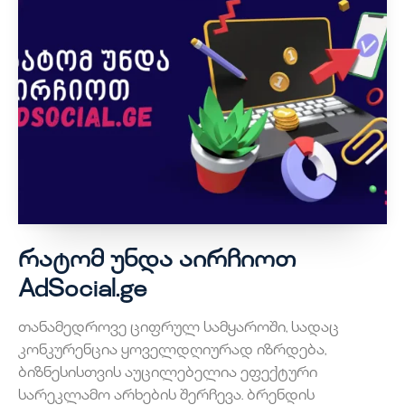
რატომ უნდა აირჩიოთ
AdSocial.ge
თანამედროვე ციფრულ სამყაროში, სადაც
კონკურენცია ყოველდღიურად იზრდება,
ბიზნესისთვის აუცილებელია ეფექტური
სარეკლამო არხების შერჩევა. ბრენდის