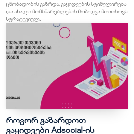
ცნობადობის გაზრდა, გაყიდვების სტიმულირება
და ახალი მომხმარებლების მოზიდვა მოითხოვს
სტრატეგიულ...
როგორ გაზარდოთ
გაყიდვები Adsocial-ის